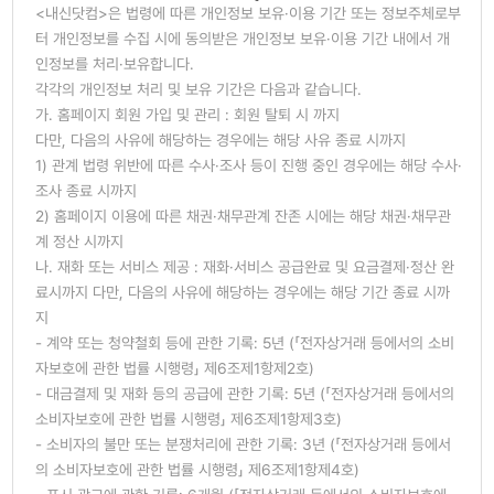
<내신닷컴>은 법령에 따른 개인정보 보유·이용 기간 또는 정보주체로부
터 개인정보를 수집 시에 동의받은 개인정보 보유·이용 기간 내에서 개
인정보를 처리·보유합니다.
각각의 개인정보 처리 및 보유 기간은 다음과 같습니다.
가. 홈페이지 회원 가입 및 관리 : 회원 탈퇴 시 까지
다만, 다음의 사유에 해당하는 경우에는 해당 사유 종료 시까지
1) 관계 법령 위반에 따른 수사·조사 등이 진행 중인 경우에는 해당 수사·
조사 종료 시까지
2) 홈페이지 이용에 따른 채권·채무관계 잔존 시에는 해당 채권·채무관
계 정산 시까지
나. 재화 또는 서비스 제공 : 재화·서비스 공급완료 및 요금결제·정산 완
료시까지 다만, 다음의 사유에 해당하는 경우에는 해당 기간 종료 시까
지
- 계약 또는 청약철회 등에 관한 기록: 5년 (「전자상거래 등에서의 소비
자보호에 관한 법률 시행령」 제6조제1항제2호)
- 대금결제 및 재화 등의 공급에 관한 기록: 5년 (「전자상거래 등에서의
소비자보호에 관한 법률 시행령」 제6조제1항제3호)
- 소비자의 불만 또는 분쟁처리에 관한 기록: 3년 (「전자상거래 등에서
의 소비자보호에 관한 법률 시행령」 제6조제1항제4호)