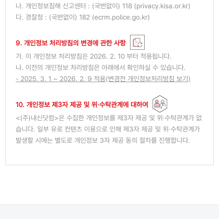
나. 개인정보침해 신고센터 : (국번없이) 118 (privacy.kisa.or.kr)
다. 경찰청 : (국번없이) 182 (ecrm.police.go.kr)
9. 개인정보 처리방침의 변경에 관한 사항
가. 이 개인정보 처리방침은 2026. 2. 10 부터 적용됩니다.
나. 이전의 개인정보 처리방침은 아래에서 확인하실 수 있습니다.
- 2025. 3. 1 ~ 2026. 2. 9 적용(변경전 개인정보처리방침 보기)
10. 개인정보 제3자 제공 및 위·수탁관계에 대하여
<(주)내신닷컴>은 수집한 개인정보를 제3자 제공 및 위·수탁관계가 없
습니다. 일부 유로 컨텐츠 이용으로 인해 제3자 제공 및 위·수탁관계가
발생할 시에는 별도로 개인정보 3자 제공 동의 절차를 진행합니다.