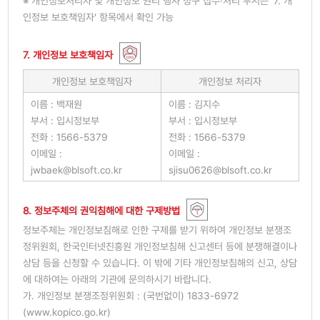
※ 개인정보처리자 및 개인정보 권리 행사 청구 접수·처리 부서는 ‘7. 개
인정보 보호책임자’ 항목에서 확인 가능
7. 개인정보 보호책임자
개인정보 보호책임자
개인정보 처리자
이름 : 백재원
이름 : 김지수
부서 : 입시정보부
부서 : 입시정보부
전화 : 1566-5379
전화 : 1566-5379
이메일 :
이메일 :
jwbaek@blsoft.co.kr
sjisu0626@blsoft.co.kr
8. 정보주체의 권익침해에 대한 구제방법
정보주체는 개인정보침해로 인한 구제를 받기 위하여 개인정보 분쟁조
정위원회, 한국인터넷진흥원 개인정보침해 신고센터 등에 분쟁해결이나
상담 등을 신청할 수 있습니다. 이 밖에 기타 개인정보침해의 신고, 상담
에 대하여는 아래의 기관에 문의하시기 바랍니다.
가. 개인정보 분쟁조정위원회 : (국번없이) 1833-6972
(www.kopico.go.kr)