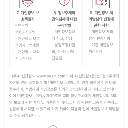
7. 개인정보 보
8. 정보주체의
9. 개인정보 처
호책임자
권익침해에 대한
리방침의 변경에
- 연락처 :
구제방법
관한 사항
- 개인정보침해
- 개인정보 처리
1566-5379
의 신고, 상담
방침 변경사항
- 개인정보 보호
- 분쟁조정위원
- 이전 개인정보
책임자 : 백재원
회, 한국인터넷
처리방침
- 개인정보 처리
진흥원
자 : 김지수
<(주)내신닷컴>('www.nesin.com'이하 '내신닷컴')은(는) 정보주체의
자유와 권리 보호를 위해 「개인정보 보호법」 및 관계 법령이 정한 바를
준수하여, 적법하게 개인정보를 처리하고 안전하게 관리하고 있습니다.
이에 「개인정보 보호법」 제30조에 따라 정보주체에게 개인정보의 처리
와 보호에 관한 절차 및 기준을 안내하고, 이와 관련한 고충을 신속하고
원활하게 처리할 수 있도록 하기 위하여 다음과 같이 개인정보 처리방침
을 수립·공개합니다.