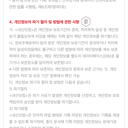
- 표시·광고에 관한 기록: 6개월 (「전자상거래 등에서의 소비자보호에
관한 법률 시행령」 제6조제1항제1호)
4. 개인정보의 파기 절차 및 방법에 관한 사항
가. <내신닷컴>은 개인정보 보유기간의 경과, 처리목적 달성 등 개인정
보가 불필요하게 되었을 때에는 지체 없이 해당 개인정보를 파기합니다.
나. 정보주체로부터 동의 받은 개인정보 보유기간이 경과하거나 처리목
적이 달성되었음에도 불구하고 다른 법령에 따라 개인정보를 계속 보존
하여야 하는 경우에는, 해당 개인정보를 별도의 데이터베이스(DB)로 옮
기거나 보관장소를 달리하여 보존합니다.
※ 다른 법령에 따라 보존하는 개인정보의 항목과 보존 근거는 ‘3. 개인
정보의 처리 및 보유 기간’ 항목에서 확인 가능
다. 개인정보 파기의 절차 및 방법은 다음과 같습니다.
1) 파기절차
<내신닷컴>은 파기 사유가 발생한 개인정보를 선정하고, 개인정보 보호
책임자의 승인을 받아 개인정보를 파기합니다.
2) 파기방법
<내신닷컴>은 전자적 파일 형태로 기록·저장된 개인정보는 기록을 재생
할 수 없도록 파기하며, 종이 문서에 기록·저장된 개인정보는 분쇄기로