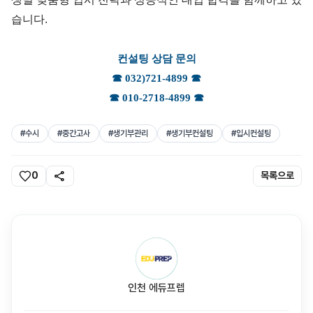
습니다.
컨설팅 상담 문의
☎ 032)721-4899 ☎
☎ 010-2718-4899 ☎
#수시
#중간고사
#생기부관리
#생기부컨설팅
#입시컨설팅
share
0
목록으로
인천 에듀프렙