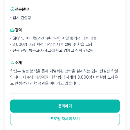
verified
전문분야
· 입시 컨설팅
badge
경력
· SKY 및 메디컬(의·치·한·약·수) 계열 합격생 다수 배출
· 3,000명 이상 학생 대상 입시 컨설팅 및 학습 코칭
· 전국 단위 특목고·자사고·과학고·영재고 진학 컨설팅
person
소개
학생부 심층 분석을 통해 차별화된 전략을 설계하는 입시 컨설팅 학원
입니다. 다수의 최상위권 대학 합격 사례와 3,000명+ 컨설팅 노하우
로 안정적인 진학 성과를 이어가고 있습니다.
문의하기
프로필 자세히 보기