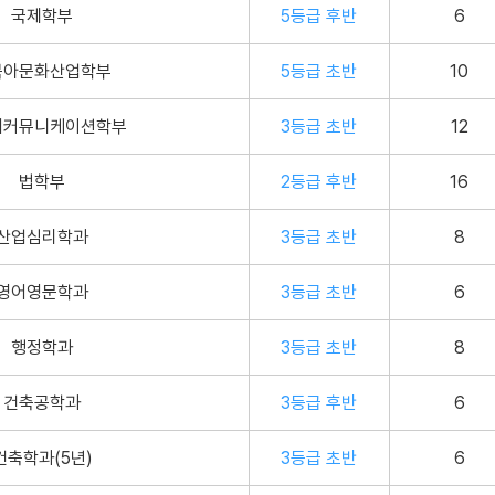
국제학부
5등급 후반
6
북아문화산업학부
5등급 초반
10
어커뮤니케이션학부
3등급 초반
12
법학부
2등급 후반
16
산업심리학과
3등급 초반
8
영어영문학과
3등급 초반
6
행정학과
3등급 초반
8
건축공학과
3등급 후반
6
건축학과(5년)
3등급 초반
6