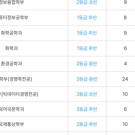
정보융합학부
2등급 초반
9
퓨터정보공학부
1등급 후반
8
화학공학과
1등급 후반
9
화학과
1등급 후반
6
환경공학과
2등급 중반
4
학부(경영학전공)
3등급 중반
24
(빅데이터경영전공)
3등급 초반
10
국어국문학과
3등급 후반
6
국제통상학부
2등급 후반
10