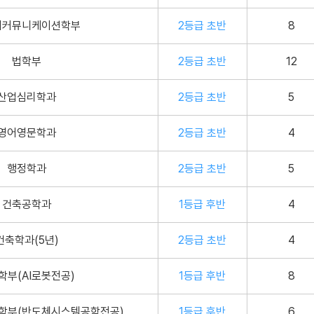
어커뮤니케이션학부
2등급 초반
8
법학부
2등급 초반
12
산업심리학과
2등급 초반
5
영어영문학과
2등급 초반
4
행정학과
2등급 초반
5
건축공학과
1등급 후반
4
건축학과(5년)
2등급 초반
4
학부(AI로봇전공)
1등급 후반
8
학부(반도체시스템공학전공)
1등급 후반
6