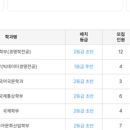
배치
모집
학과명
등급
인원
학부(경영학전공)
2등급 초반
12
(빅데이터경영전공)
1등급 후반
4
국어국문학과
2등급 초반
3
국제통상학부
2등급 초반
6
국제학부
2등급 초반
4
북아문화산업학부
2등급 초반
7